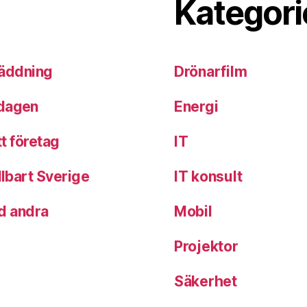
Kategori
 räddning
Drönarfilm
rdagen
Energi
tt företag
IT
llbart Sverige
IT konsult
d andra
Mobil
Projektor
Säkerhet