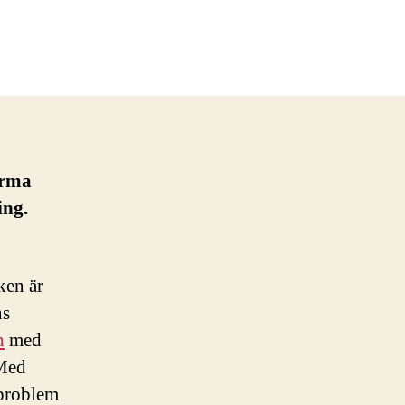
irma
ing.
ken är
ns
n
med
 Med
 problem