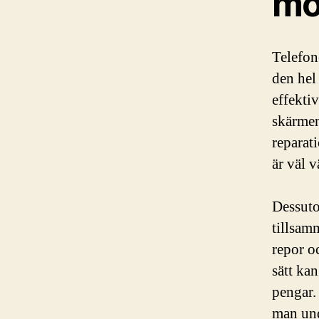
mo
Telefone
den hel
effekti
skärmen
reparat
är väl 
Dessuto
tillsam
repor oc
sätt ka
pengar.
man und