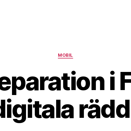
Kategorier
MOBIL
eparation i F
digitala räd