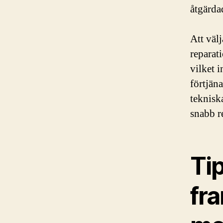
åtgärda
Att väl
reparati
vilket 
förtjän
tekniska
snabb r
Tip
fr