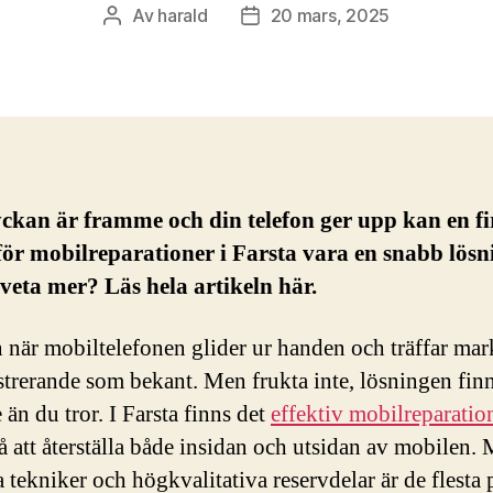
Av
harald
20 mars, 2025
Inläggsförfattare
Inläggsdatum
yckan är framme och din telefon ger upp kan en f
ör mobilreparationer i Farsta vara en snabb lösn
 veta mer? Läs hela artikeln här.
 när mobiltelefonen glider ur handen och träffar mar
ustrerande som bekant. Men frukta inte, lösningen fin
än du tror. I Farsta finns det
effektiv mobilreparatio
å att återställa både insidan och utsidan av mobilen.
 tekniker och högkvalitativa reservdelar är de flesta