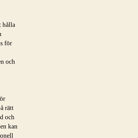
t hålla
n
s för
en och
ör
å rätt
id och
len kan
onell