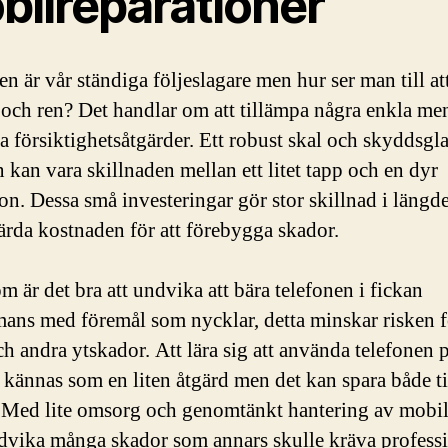
bilreparationer
n är vår ständiga följeslagare men hur ser man till at
 och ren? Det handlar om att tillämpa några enkla me
va försiktighetsåtgärder. Ett robust skal och skyddsgla
 kan vara skillnaden mellan ett litet tapp och en dyr
ion. Dessa små investeringar gör stor skillnad i längd
värda kostnaden för att förebygga skador.
m är det bra att undvika att bära telefonen i fickan
mans med föremål som nycklar, detta minskar risken f
h andra ytskador. Att lära sig att använda telefonen p
n kännas som en liten åtgärd men det kan spara både t
 Med lite omsorg och genomtänkt hantering av mobi
vika många skador som annars skulle kräva professi