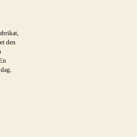
abrikat,
et den
a
 En
 dag.