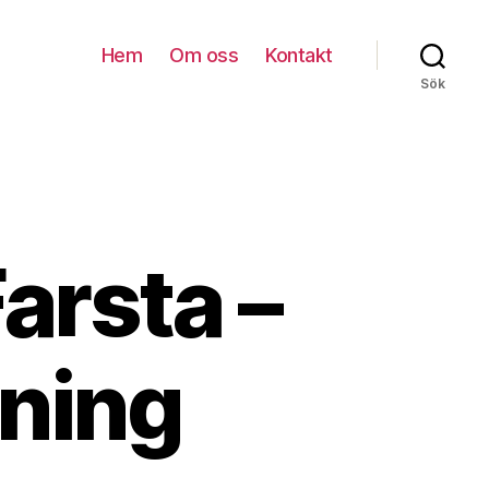
Hem
Om oss
Kontakt
Sök
arsta –
dning