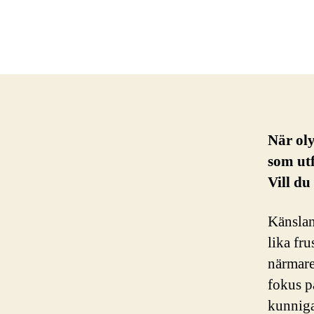
När ol
som utf
Vill du
Känslan
lika fr
närmare 
fokus p
kunniga