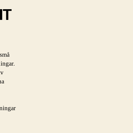
IT
 små
ingar.
av
na
sningar