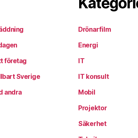
Kategori
 räddning
Drönarfilm
rdagen
Energi
tt företag
IT
llbart Sverige
IT konsult
d andra
Mobil
Projektor
Säkerhet