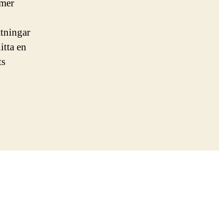
 mer
ttningar
itta en
ts