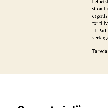
helhets
strömli
organisa
för till
IT Part
verklig
Ta reda