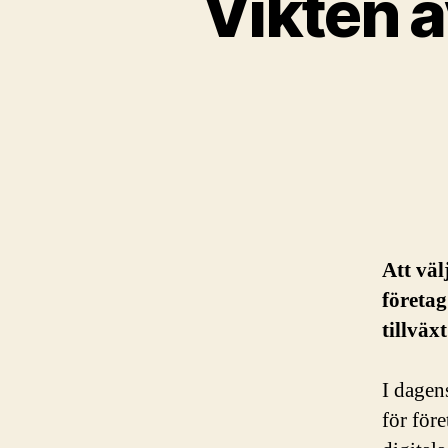
Vikten av
Att väl
företag
tillväx
I dagens
för före