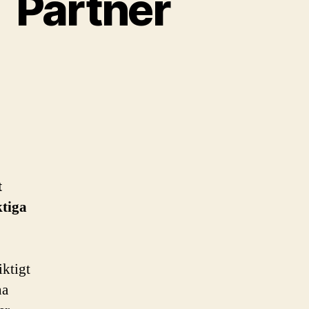
IT Partner
t
ktiga
iktigt
na