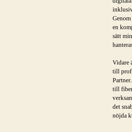
digitala
inklusi
Genom a
en komp
sätt mi
hanteras
Vidare 
till pr
Partner
till fib
verksam
det sna
nöjda k