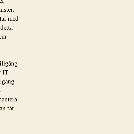
er
nster.
etar med
detta
lem
illgång
r IT
llgång
s
hantera
an får