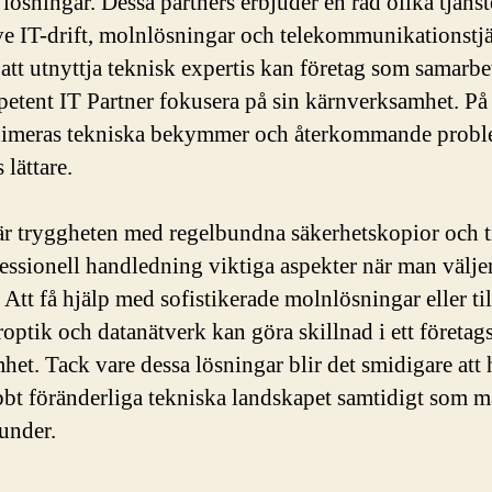
 lösningar. Dessa partners erbjuder en rad olika tjänst
ve IT-drift, molnlösningar och telekommunikationstjä
tt utnyttja teknisk expertis kan företag som samarb
etent IT Partner fokusera på sin kärnverksamhet. På 
nimeras tekniska bekymmer och återkommande prob
 lättare.
är tryggheten med regelbundna säkerhetskopior och t
ofessionell handledning viktiga aspekter när man välje
. Att få hjälp med sofistikerade molnlösningar eller ti
eroptik och datanätverk kan göra skillnad i ett företag
het. Tack vare dessa lösningar blir det smidigare att 
bbt föränderliga tekniska landskapet samtidigt som m
under.