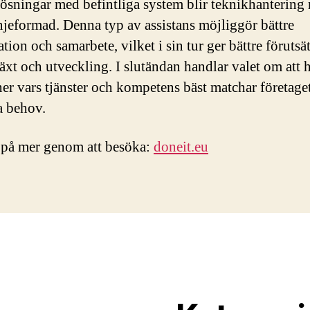
lösningar med befintliga system blir teknikhantering
njeformad. Denna typ av assistans möjliggör bättre
tion och samarbete, vilket i sin tur ger bättre förutsä
växt och utveckling. I slutändan handlar valet om att h
ner vars tjänster och kompetens bäst matchar företage
a behov.
 på mer genom att besöka:
doneit.eu