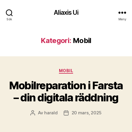
Aliaxis Ui
Sök
Meny
Kategori:
Mobil
Kategorier
MOBIL
Mobilreparation i Farsta
– din digitala räddning
Av
harald
20 mars, 2025
Inläggsförfattare
Inläggsdatum